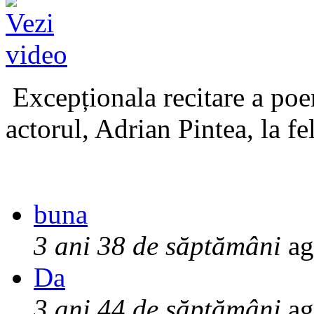
Excepționala recitare a poe
actorul, Adrian Pintea, la fe
buna
3 ani 38 de săptămâni
ag
Da
3 ani 44 de săptămâni
ag