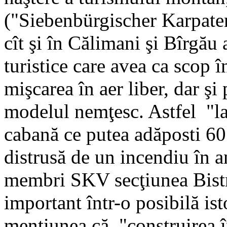
("Siebenbürgischer Karpate
cît şi în Călimani şi Bîrgău 
turistice care avea ca scop î
mişcarea în aer liber, dar ş
modelul nemţesc. Astfel "l
cabană ce putea adăposti 60
distrusă de un incendiu în 
membri SKV secţiunea Bistr
important într-o posibilă is
menţiunea că, "construirea 