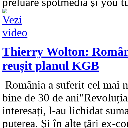
preluare spotmedia și you 
Thierry Wolton: Români
reușit planul KGB
România a suferit cel mai m
bine de 30 de ani"Revoluția
interesați, l-au lichidat sum
puterea. Și în alte țări ex-