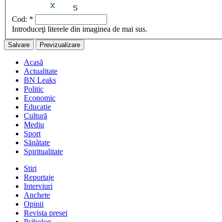
Cod:
*
Introduceţi literele din imaginea de mai sus.
Acasă
Actualitate
BN Leaks
Politic
Economic
Educaţie
Cultură
Mediu
Sport
Sănătate
Spiritualitate
Stiri
Reportaje
Interviuri
Anchete
Opinii
Revista presei
Psiholog