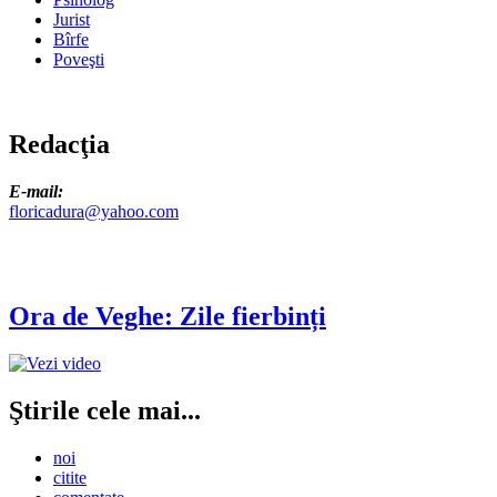
Jurist
Bîrfe
Poveşti
Redacţia
E-mail:
floricadura@yahoo.com
Ora de Veghe: Zile fierbinți
Ştirile cele mai...
noi
citite