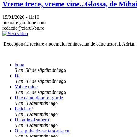
Vreme trece, vreme vine...Glossă, de Mih
15/01/2026 - 11:10
preluare you tube.com
redactia@ziarul-bn.ro
Excepționala recitare a poemului eminescian de către actorul, Adrian P
buna
3 ani 38 de săptămâni
ago
Da
3 ani 43 de săptămâni
ago
Vai de mine
4 ani 25 de săptămâni
ago
Uite ca nu doar mig-urile
5 ani 3 săptămâni
ago
Felicitari!
5 ani 3 săptămâni
ago
Un animal superb!
5 ani 4 săptămâni
ago
O sa pulverizeze tara asta cu
5 ani 8 săptămâni
ago