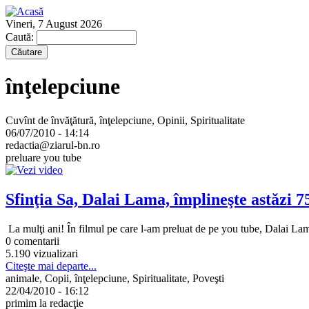
Vineri, 7 August 2026
Caută:
înţelepciune
Cuvînt de învăţătură, înţelepciune, Opinii, Spiritualitate
06/07/2010 - 14:14
redactia@ziarul-bn.ro
preluare you tube
Sfinţia Sa, Dalai Lama, împlineşte astăzi 7
La mulţi ani! În filmul pe care l-am preluat de pe you tube, Dalai L
0 comentarii
5.190 vizualizari
Citeşte mai departe...
animale, Copii, înţelepciune, Spiritualitate, Poveşti
22/04/2010 - 16:12
primim la redacţie