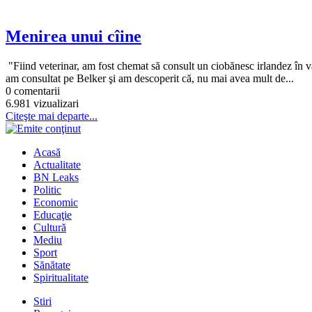
Menirea unui cîine
"Fiind veterinar, am fost chemat să consult un ciobănesc irlandez în vars
am consultat pe Belker şi am descoperit că, nu mai avea mult de...
0 comentarii
6.981 vizualizari
Citeşte mai departe...
Acasă
Actualitate
BN Leaks
Politic
Economic
Educaţie
Cultură
Mediu
Sport
Sănătate
Spiritualitate
Stiri