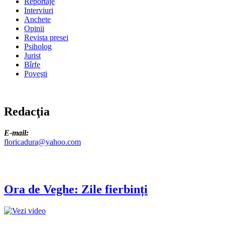
Reportaje
Interviuri
Anchete
Opinii
Revista presei
Psiholog
Jurist
Bîrfe
Poveşti
Redacţia
E-mail:
floricadura@yahoo.com
Ora de Veghe: Zile fierbinți