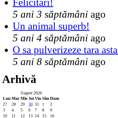
Felicitari!
5 ani 3 săptămâni
ago
Un animal superb!
5 ani 4 săptămâni
ago
O sa pulverizeze tara asta
5 ani 8 săptămâni
ago
Arhivă
August 2026
Lun
Mar
Mie
Joi
Vin
Sîm
Dum
27
28
29
30
31
1
2
3
4
5
6
7
8
9
10
11
12
13
14
15
16