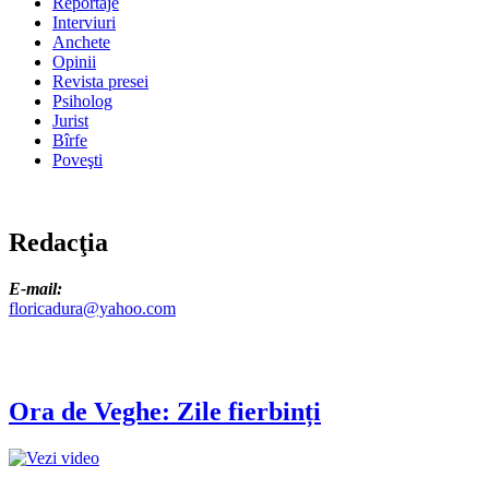
Reportaje
Interviuri
Anchete
Opinii
Revista presei
Psiholog
Jurist
Bîrfe
Poveşti
Redacţia
E-mail:
floricadura@yahoo.com
Ora de Veghe: Zile fierbinți