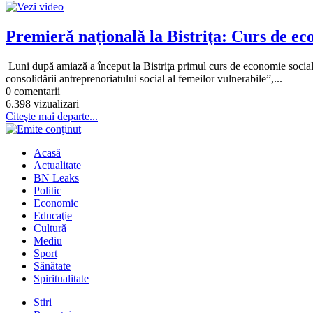
Premieră naţională la Bistriţa: Curs de ec
Luni după amiază a început la Bistriţa primul curs de economie socială
consolidării antreprenoriatului social al femeilor vulnerabile”,...
0 comentarii
6.398 vizualizari
Citeşte mai departe...
Acasă
Actualitate
BN Leaks
Politic
Economic
Educaţie
Cultură
Mediu
Sport
Sănătate
Spiritualitate
Stiri