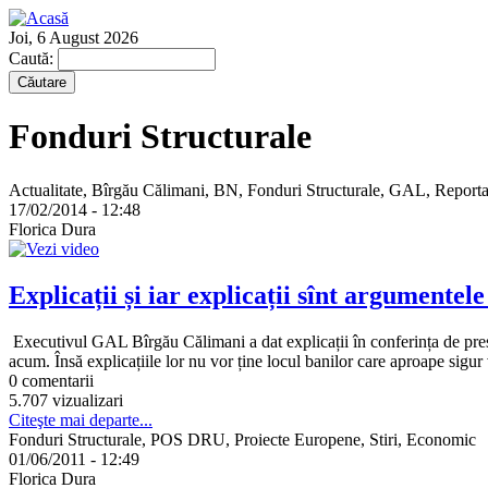
Joi, 6 August 2026
Caută:
Fonduri Structurale
Actualitate, Bîrgău Călimani, BN, Fonduri Structurale, GAL, Reporta
17/02/2014 - 12:48
Florica Dura
Explicații și iar explicații sînt argumente
Executivul GAL Bîrgău Călimani a dat explicații în conferința de presă d
acum. Însă explicațiile lor nu vor ține locul banilor care aproape sigur 
0 comentarii
5.707 vizualizari
Citeşte mai departe...
Fonduri Structurale, POS DRU, Proiecte Europene, Stiri, Economic
01/06/2011 - 12:49
Florica Dura