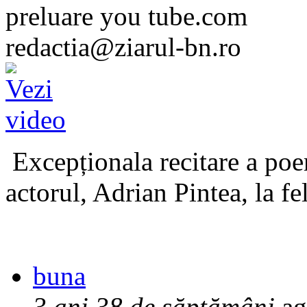
preluare you tube.com
redactia@ziarul-bn.ro
Excepționala recitare a poe
actorul, Adrian Pintea, la fe
buna
3 ani 38 de săptămâni
ag