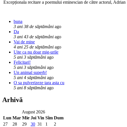
Excepționala recitare a poemului eminescian de către actorul, Adrian P
buna
3 ani 38 de săptămâni
ago
Da
3 ani 43 de săptămâni
ago
Vai de mine
4 ani 25 de săptămâni
ago
Uite ca nu doar mig-urile
5 ani 3 săptămâni
ago
Felicitari!
5 ani 3 săptămâni
ago
Un animal superb!
5 ani 4 săptămâni
ago
O sa pulverizeze tara asta cu
5 ani 8 săptămâni
ago
Arhivă
August 2026
Lun
Mar
Mie
Joi
Vin
Sîm
Dum
27
28
29
30
31
1
2