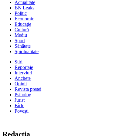
Actualitate
BN Leaks
Politic
Economic
Educaţie
Cultură
Mediu
Sport
Sănătate
Spiritualitate
Stiri
Reportaje
Interviuri
Anchete
Opinii
Revista presei
Psiholog
Jurist
Bîrfe
Poveşti
Redacţia