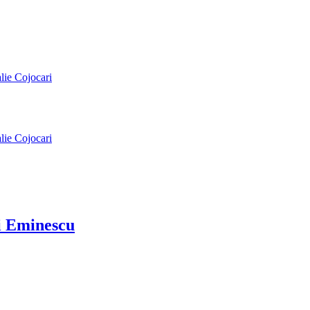
alie Cojocari
alie Cojocari
ai Eminescu