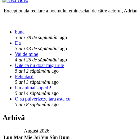
Excepționala recitare a poemului eminescian de către actorul, Adrian P
buna
3 ani 38 de săptămâni
ago
Da
3 ani 43 de săptămâni
ago
Vai de mine
4 ani 25 de săptămâni
ago
Uite ca nu doar mig-urile
5 ani 2 săptămâni
ago
Felicitari!
5 ani 3 săptămâni
ago
Un animal superb!
5 ani 4 săptămâni
ago
O sa pulverizeze tara asta cu
5 ani 8 săptămâni
ago
Arhivă
August 2026
Lun
Mar
Mie
Joi
Vin
Sîm
Dum