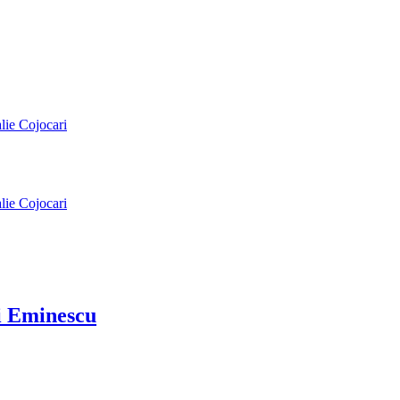
alie Cojocari
alie Cojocari
ai Eminescu