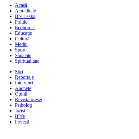
Acasă
Actualitate
BN Leaks
Politic
Economic
Educaţie
Cultură
Mediu
Sport
Sănătate
Spiritualitate
Stiri
Reportaje
Interviuri
Anchete
Opinii
Revista presei
Psiholog
Jurist
Bîrfe
Poveşti