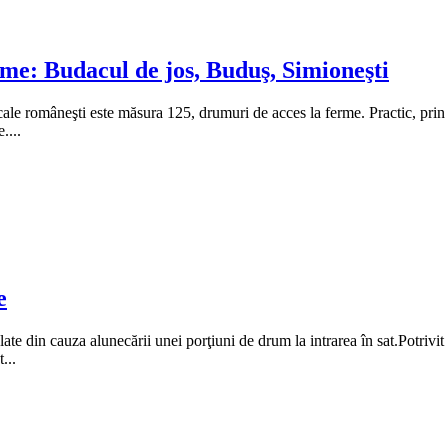
me: Budacul de jos, Buduş, Simioneşti
 locale româneşti este măsura 125, drumuri de acces la ferme. Practic, pr
....
e
ate din cauza alunecării unei porţiuni de drum la intrarea în sat.Potriv
...