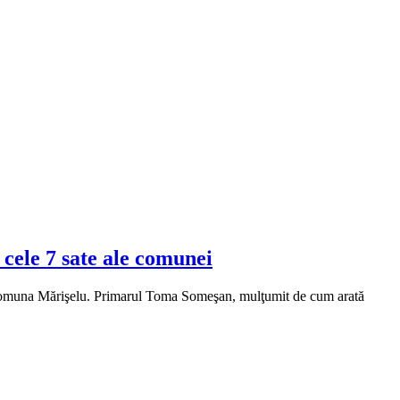
cele 7 sate ale comunei
pun comuna Mărişelu. Primarul Toma Someşan, mulţumit de cum arată