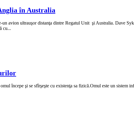
Anglia în Australia
tr-un avion ultrauşor distanţa dintre Regatul Unit şi Australia. Dave S
ă cu...
urilor
mul începe şi se sfîrşeşte cu existenţa sa fizică.Omul este un sistem in