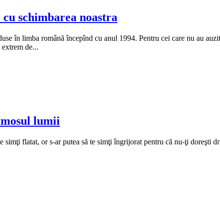
e cu schimbarea noastra
aduse în limba română începînd cu anul 1994. Pentru cei care nu au auzit p
 extrem de...
rumosul lumii
 simţi flatat, or s-ar putea să te simţi îngrijorat pentru că nu-ţi doreşti d