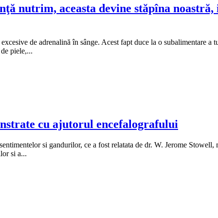
nţă nutrim, aceasta devine stăpîna noastră, 
excesive de adrenalină în sânge. Acest fapt duce la o subalimentare a tu
de piele,...
strate cu ajutorul encefalografului
i sentimentelor si gandurilor, ce a fost relatata de dr. W. Jerome Stowel
r si a...