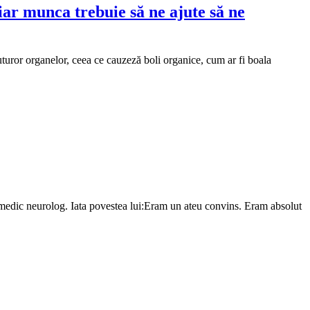
iar munca trebuie să ne ajute să ne
turor organelor, ceea ce cauzeză boli organice, cum ar fi boala
l, medic neurolog. Iata povestea lui:Eram un ateu convins. Eram absolut