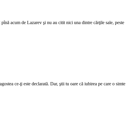
înă acum de Lazarev şi nu au citit nici una dintre cărţile sale, peste
ragostea ce-ţi este declarată. Dar, ştii tu oare că iubirea pe care o simte