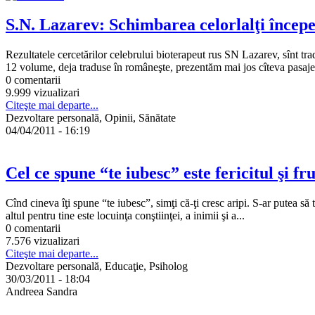
S.N. Lazarev: Schimbarea celorlalţi încep
Rezultatele cercetărilor celebrului bioterapeut rus SN Lazarev, sînt tr
12 volume, deja traduse în româneşte, prezentăm mai jos cîteva pasaje
0 comentarii
9.999 vizualizari
Citeşte mai departe...
Dezvoltare personală, Opinii, Sănătate
04/04/2011 - 16:19
Cel ce spune “te iubesc” este fericitul şi f
Cînd cineva îţi spune “te iubesc”, simţi că-ţi cresc aripi. S-ar putea să te
altul pentru tine este locuinţa conştiinţei, a inimii şi a...
0 comentarii
7.576 vizualizari
Citeşte mai departe...
Dezvoltare personală, Educaţie, Psiholog
30/03/2011 - 18:04
Andreea Sandra