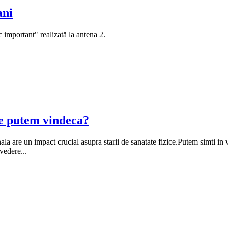
ani
 important" realizată la antena 2.
ne putem vindeca?
la are un impact crucial asupra starii de sanatate fizice.Putem simti in vi
vedere...