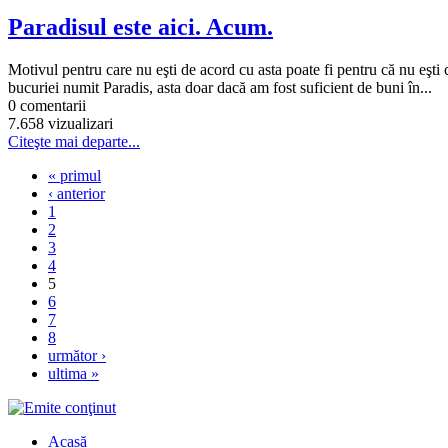
Paradisul este aici. Acum.
Motivul pentru care nu eşti de acord cu asta poate fi pentru că nu eşti 
bucuriei numit Paradis, asta doar dacă am fost suficient de buni în...
0 comentarii
7.658 vizualizari
Citeşte mai departe...
« primul
‹ anterior
1
2
3
4
5
6
7
8
următor ›
ultima »
Acasă