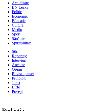
Actualitate
BN Leaks
Politic
Economic
Educaţie
Cultură
Mediu
Sport
Sănătate
Spiritualitate
Stiri
Reportaje
Interviuri
Anchete
Opinii
Revista presei
Psiholog
Jurist
Bîrfe
Poveşti
Redacţia