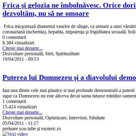
Frica şi gelozia ne îmbolnăvesc. Orice dori
dezvoltăm, nu să ne omoare
Frica micşorează diametrul vaselor de sânge, ca urmare a unei vărsări 
coronariană (ischemia), hepatita, impotenţa şi frigiditatea sexuală, boli 
0 comentarii
8.384 vizualizari
Citeşte mai departe...
Dezvoltare personală, Stiri, Spiritualitate
19/04/2011 - 09:53
Puterea lui Dumnezeu şi a diavolului demon
Iata una dintre cele mai plastice si mai profunde demonstratii a puteri
sigur ca Dumnezeu nu este altceva decat suma tuturor mintilor oamenilo
1 comentarii
15.414 vizualizari
Citeşte mai departe...
Dezvoltare personală, Optimizare, Interviuri, Sănătate
05/04/2011 - 11:17
preluare you tube şi esoteric.ro