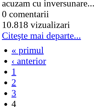
acuzam cu inversunare...
0 comentarii
10.818 vizualizari
Citeşte mai departe...
« primul
‹ anterior
1
2
3
4