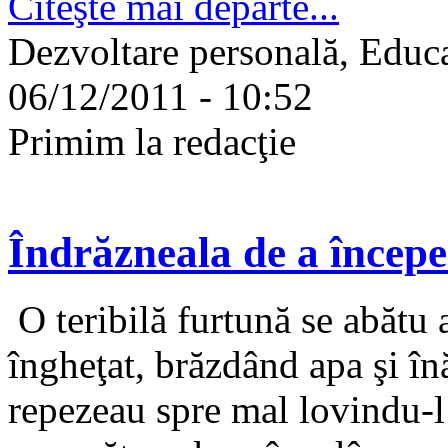
Citeşte mai departe...
Dezvoltare personală, Educa
06/12/2011 - 10:52
Primim la redacţie
Îndrăzneala de a începe
O teribilă furtună se abătu 
îngheţat, brăzdând apa şi înă
repezeau spre mal lovindu-l