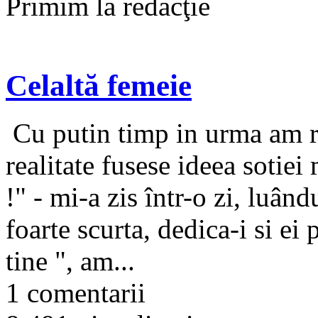
Primim la redacţie
Celaltă femeie
Cu putin timp in urma am reu
realitate fusese ideea sotie
!" - mi-a zis într-o zi, luân
foarte scurta, dedica-i si ei
tine ", am...
1 comentarii