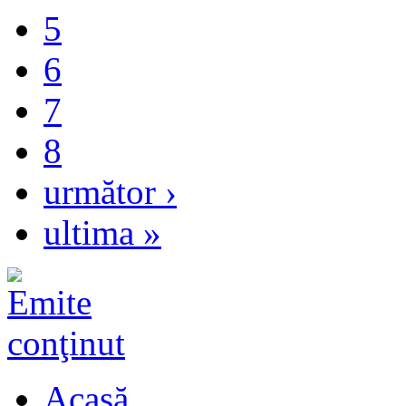
5
6
7
8
următor ›
ultima »
Acasă