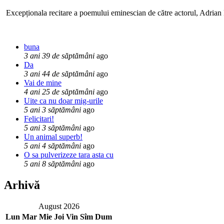
Excepționala recitare a poemului eminescian de către actorul, Adrian P
buna
3 ani 39 de săptămâni
ago
Da
3 ani 44 de săptămâni
ago
Vai de mine
4 ani 25 de săptămâni
ago
Uite ca nu doar mig-urile
5 ani 3 săptămâni
ago
Felicitari!
5 ani 3 săptămâni
ago
Un animal superb!
5 ani 4 săptămâni
ago
O sa pulverizeze tara asta cu
5 ani 8 săptămâni
ago
Arhivă
August 2026
Lun
Mar
Mie
Joi
Vin
Sîm
Dum