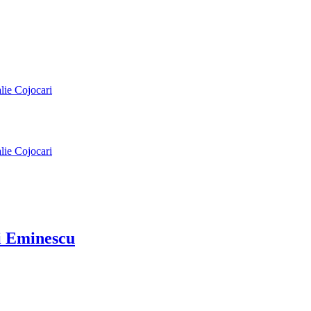
alie Cojocari
alie Cojocari
ai Eminescu