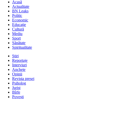
Acasă
Actualitate
BN Leaks
Politic
Economic
Educaţie
Cultură
Mediu
Sport
Sănătate
Spiritualitate
Stiri
Reportaje
Interviuri
Anchete
Opinii
Revista presei
Psiholog
Jurist
Bîrfe
Poveşti