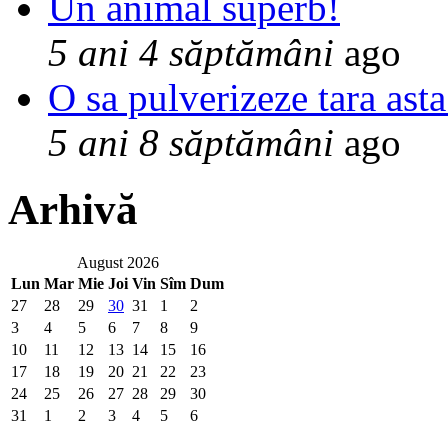
Un animal superb!
5 ani 4 săptămâni
ago
O sa pulverizeze tara asta
5 ani 8 săptămâni
ago
Arhivă
August 2026
Lun
Mar
Mie
Joi
Vin
Sîm
Dum
27
28
29
30
31
1
2
3
4
5
6
7
8
9
10
11
12
13
14
15
16
17
18
19
20
21
22
23
24
25
26
27
28
29
30
31
1
2
3
4
5
6