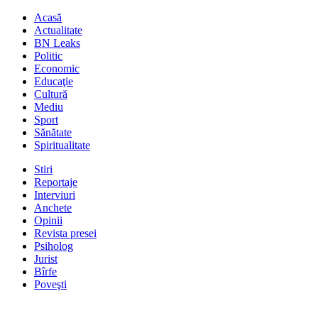
Acasă
Actualitate
BN Leaks
Politic
Economic
Educaţie
Cultură
Mediu
Sport
Sănătate
Spiritualitate
Stiri
Reportaje
Interviuri
Anchete
Opinii
Revista presei
Psiholog
Jurist
Bîrfe
Poveşti