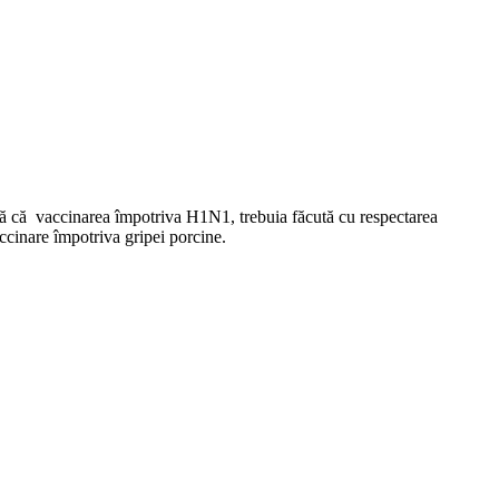
irmă că vaccinarea împotriva H1N1, trebuia făcută cu respectarea
accinare împotriva gripei porcine.