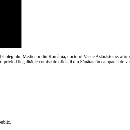
şeful Colegiului Medicilor din România, doctorul Vasile Astărăstoaie, af
ri privind ilegalităţile comise de oficialii din Sănătate în campania de v
public.