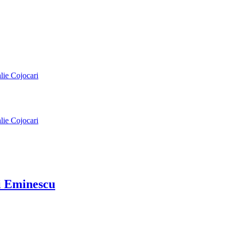
alie Cojocari
alie Cojocari
ai Eminescu