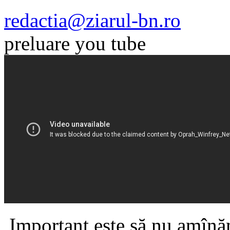
redactia@ziarul-bn.ro
preluare you tube
Important este să nu amînăm