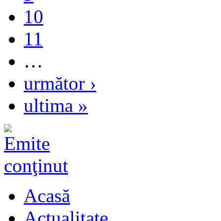
10
11
…
următor ›
ultima »
Acasă
Actualitate