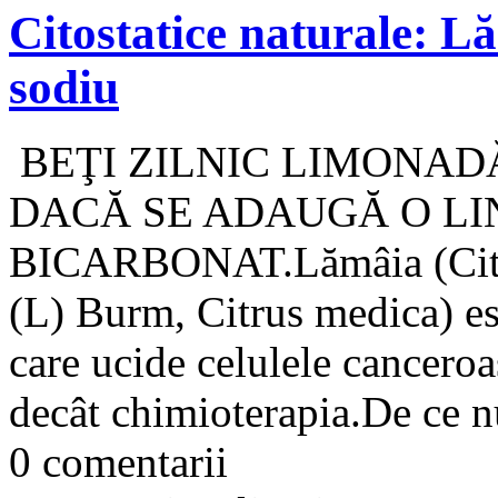
Citostatice naturale: L
sodiu
BEŢI ZILNIC LIMONADĂ
DACĂ SE ADAUGĂ O LI
BICARBONAT.Lămâia (Citru
(L) Burm, Citrus medica) e
care ucide celulele canceroa
decât chimioterapia.De ce nu
0 comentarii