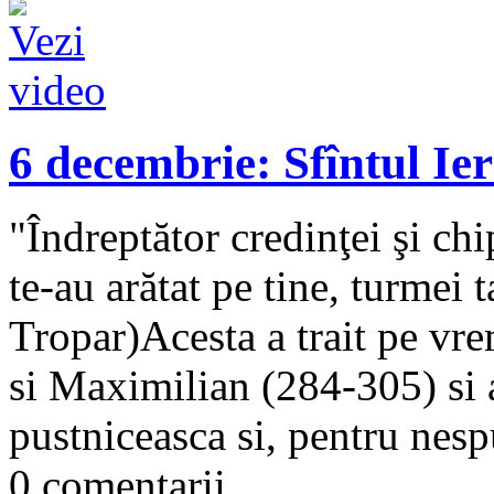
6 decembrie: Sfîntul Ie
"Îndreptător credinţei şi chi
te-au arătat pe tine, turmei t
Tropar)Acesta a trait pe vre
si Maximilian (284-305) si a
pustniceasca si, pentru nespu
0 comentarii