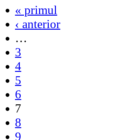
« primul
‹ anterior
…
3
4
5
6
7
8
9