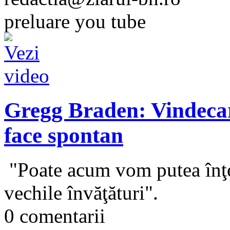
preluare you tube
Gregg Braden: Vindecar
face spontan
"Poate acum vom putea înţel
vechile învăţături".
0 comentarii