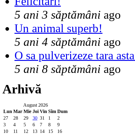
Felicitari!
5 ani 3 săptămâni
ago
Un animal superb!
5 ani 4 săptămâni
ago
O sa pulverizeze tara asta
5 ani 8 săptămâni
ago
Arhivă
August 2026
Lun
Mar
Mie
Joi
Vin
Sîm
Dum
27
28
29
30
31
1
2
3
4
5
6
7
8
9
10
11
12
13
14
15
16