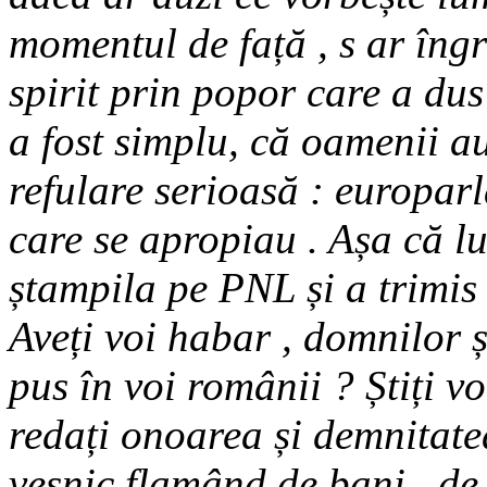
momentul de față , s ar îngr
spirit prin popor care a dus
a fost simplu, că oamenii 
refulare serioasă : europarl
care se apropiau . Așa că l
ștampila pe PNL și a trimis
Aveți voi habar , domnilor ș
pus în voi românii ? Știți vo
redați onoarea și demnitate
veșnic flamând de bani , de