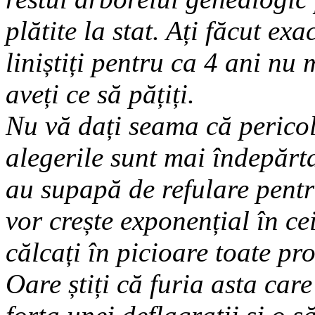
plătite la stat. Ați făcut ex
liniștiți pentru ca 4 ani nu m
aveți ce să pățiți.
Nu vă dați seama că pericol
alegerile sunt mai îndepărt
au supapă de refulare pentru
vor crește exponențial în ce
călcați în picioare toate pro
Oare știți că furia asta car