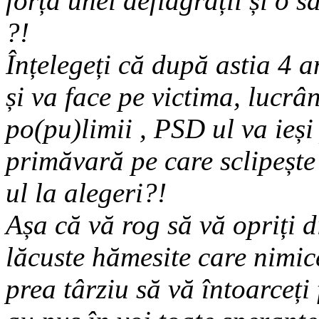
forța unei deflagrații și o 
?!
Înțelegeți că după astia 4 a
și va face pe victima, lucrâ
po(pu)limii , PSD ul va ieși
primăvară pe care sclipește
ul la alegeri?!
Așa că vă rog să vă opriți 
lăcuste hămesite care nimice
prea târziu să vă întoarceți 