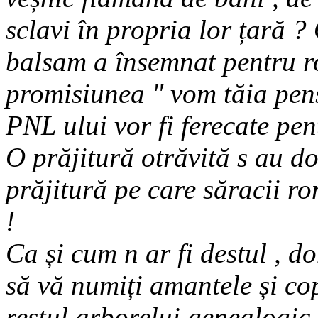
sclavi în propria lor țară ?
balsam a însemnat pentru ro
promisiunea " vom tăia pensi
PNL ului vor fi ferecate pen
O prăjitură otrăvită s au do
prăjitură pe care săracii r
!
Ca și cum n ar fi destul , d
să vă numiți amantele și copi
restul arborelui genealogic 