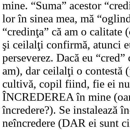
mine. “Suma” acestor “credi
lor în sinea mea, mă “ogli
“credinţa” că am o calitate (
şi ceilalţi confirmă, atunci
perseverez. Dacă eu “cred” c
am), dar ceilalţi o contestă 
cultivă, copil fiind, fie ei 
ÎNCREDEREA în mine (oare c
încredere?). Se instalează î
neîncredere (DAR ei sunt cin