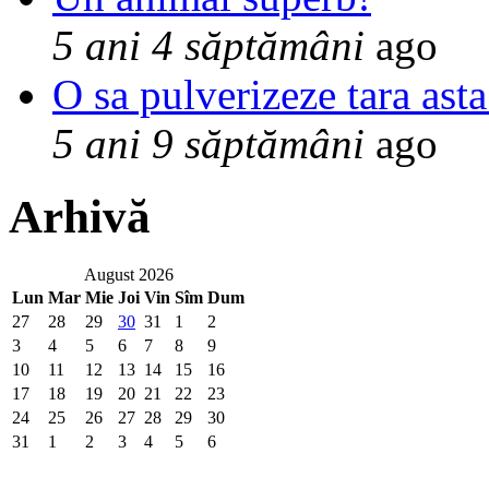
5 ani 4 săptămâni
ago
O sa pulverizeze tara asta
5 ani 9 săptămâni
ago
Arhivă
August 2026
Lun
Mar
Mie
Joi
Vin
Sîm
Dum
27
28
29
30
31
1
2
3
4
5
6
7
8
9
10
11
12
13
14
15
16
17
18
19
20
21
22
23
24
25
26
27
28
29
30
31
1
2
3
4
5
6