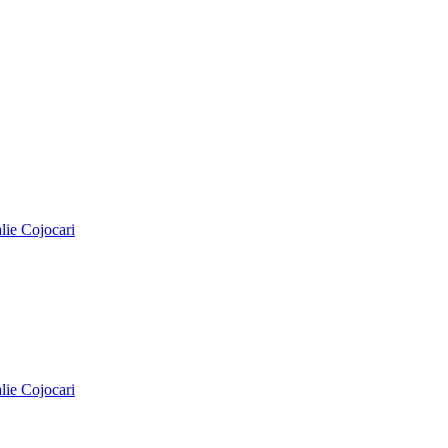
alie Cojocari
alie Cojocari