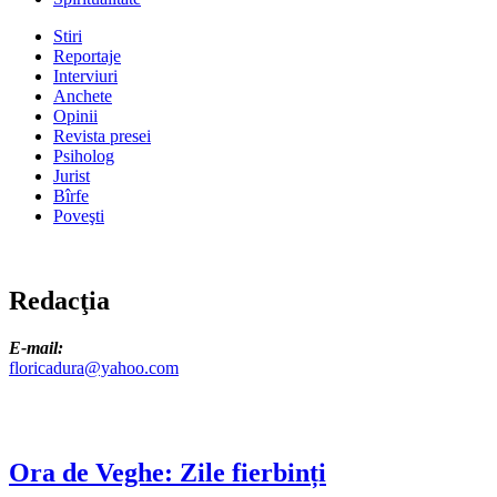
Stiri
Reportaje
Interviuri
Anchete
Opinii
Revista presei
Psiholog
Jurist
Bîrfe
Poveşti
Redacţia
E-mail:
floricadura@yahoo.com
Ora de Veghe: Zile fierbinți