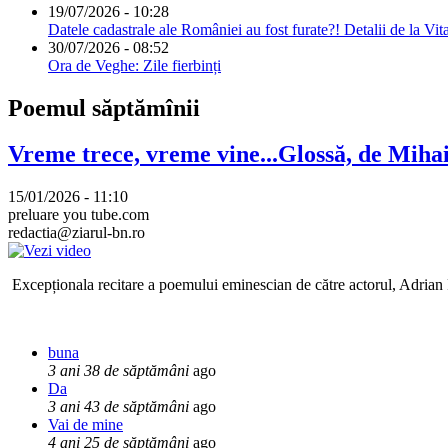
19/07/2026 - 10:28
Datele cadastrale ale României au fost furate?! Detalii de la Vit
30/07/2026 - 08:52
Ora de Veghe: Zile fierbinți
Poemul săptămînii
Vreme trece, vreme vine...Glossă, de Mih
15/01/2026 - 11:10
preluare you tube.com
redactia@ziarul-bn.ro
Excepționala recitare a poemului eminescian de către actorul, Adrian P
buna
3 ani 38 de săptămâni
ago
Da
3 ani 43 de săptămâni
ago
Vai de mine
4 ani 25 de săptămâni
ago