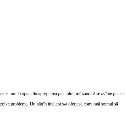
 craca unui copac din apropierea palatului, refuzînd să se avînte pe cer.
rezolve problema. Un bătrîn înţelept s-a oferit să convingă şoimul să