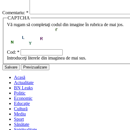
Comentariu:
*
CAPTCHA
Vă rugam să completaţi codul din imagine în rubrica de mai jos.
Cod:
*
Introduceţi literele din imaginea de mai sus.
Acasă
Actualitate
BN Leaks
Politic
Economic
Educaţie
Cultură
Mediu
Sport
Sănătate
Spiritualitate