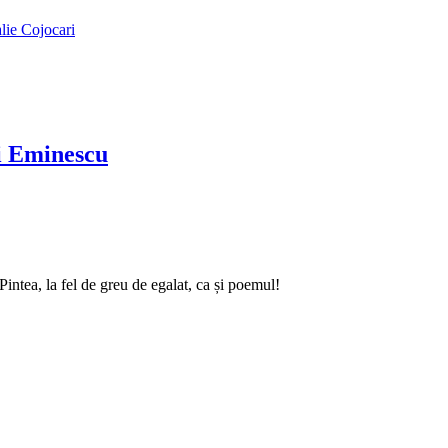
alie Cojocari
ai Eminescu
intea, la fel de greu de egalat, ca și poemul!