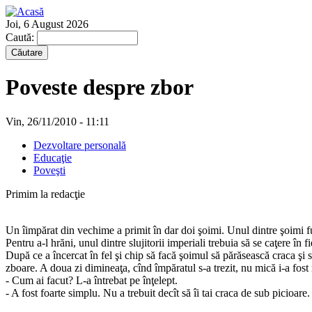
Joi, 6 August 2026
Caută:
Poveste despre zbor
Vin, 26/11/2010 - 11:11
Dezvoltare personală
Educaţie
Poveşti
Primim la redacţie
Un îimpărat din vechime a primit în dar doi şoimi. Unul dintre şoimi fus
Pentru a-l hrăni, unul dintre slujitorii imperiali trebuia să se caţere în
După ce a încercat în fel şi chip să facă şoimul să părăsească craca şi 
zboare. A doua zi dimineaţa, cînd împăratul s-a trezit, nu mică i-a fost
- Cum ai facut? L-a întrebat pe înţelept.
- A fost foarte simplu. Nu a trebuit decît să îi tai craca de sub picioare.