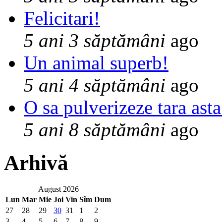
Felicitari!
5 ani 3 săptămâni
ago
Un animal superb!
5 ani 4 săptămâni
ago
O sa pulverizeze tara asta
5 ani 8 săptămâni
ago
Arhivă
August 2026
Lun
Mar
Mie
Joi
Vin
Sîm
Dum
27
28
29
30
31
1
2
3
4
5
6
7
8
9