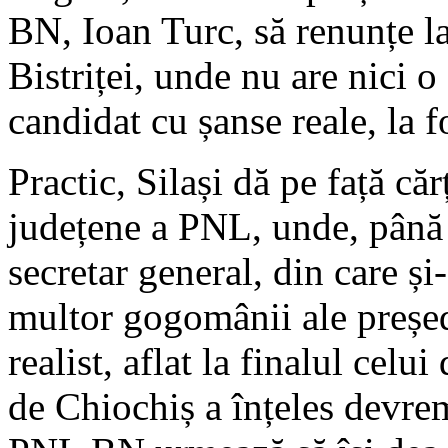
BN, Ioan Turc, să renunțe l
Bistriței, unde nu are nici o
candidat cu șanse reale, la f
Practic, Silași dă pe față căr
județene a PNL, unde, până 
secretar general, din care ș
multor gogomânii ale președ
realist, aflat la finalul cel
de Chiochiș a înțeles devre