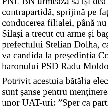
PNL BN urmează să își dea u
contrapartidă, sprijină pe f
conducerea filialei, până nu 
Silași a trecut cu arme și ba
prefectului Stelian Dolha, c
va candida la președinția C
baronului PSD Radu Moldo
Potrivit acestuia bătălia elec
sunt șanse pentru menținerea
unor UAT-uri: ”Sper ca parti