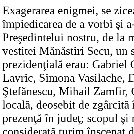
Exagerarea enigmei, se zicea 
împiedicarea de a vorbi şi 
Preşedintelui nostru, de la
vestitei Mănăstiri Secu, un s
prezidenţială erau: Gabriel
Lavric, Simona Vasilache, 
Ştefănescu, Mihail Zamfir, 
locală, deosebit de zgârcită
prezenţă în judeţ; scopul şi r
considerată turim înscenat de