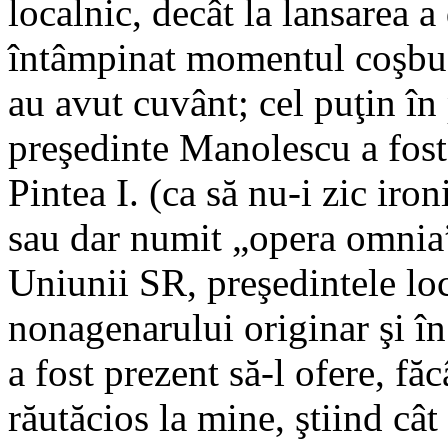
localnic, decât la lansarea a
întâmpinat momentul coşbuci
au avut cuvânt; cel puţin în 
preşedinte Manolescu a fost
Pintea I. (ca să nu-i zic ir
sau dar numit „opera omnia” 
Uniunii SR, preşedintele lo
nonagenarului originar şi în
a fost prezent să-l ofere, fă
răutăcios la mine, ştiind cât