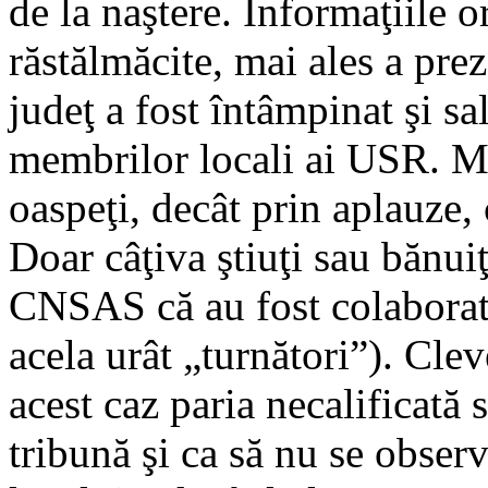
de la naştere. Informaţiile o
răstălmăcite, mai ales a prez
judeţ a fost întâmpinat şi sa
membrilor locali ai USR. Ma
oaspeţi, decât prin aplauze, 
Doar câţiva ştiuţi sau bănuiţ
CNSAS că au fost colaborat
acela urât „turnători”). Clev
acest caz paria necalificată 
tribună şi ca să nu se observ