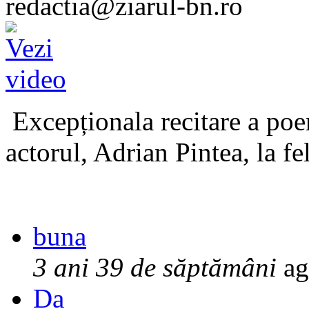
redactia@ziarul-bn.ro
Excepționala recitare a poe
actorul, Adrian Pintea, la fe
buna
3 ani 39 de săptămâni
ag
Da