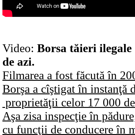
Video:
Borsa tăieri ilegale
de azi.
Filmarea a fost făcută în 2
Borşa a cîştigat în instanţă 
proprietăţii celor 17 000 de
Aşa zisa inspecţie în pădure,
cu funcţii de conducere în mi