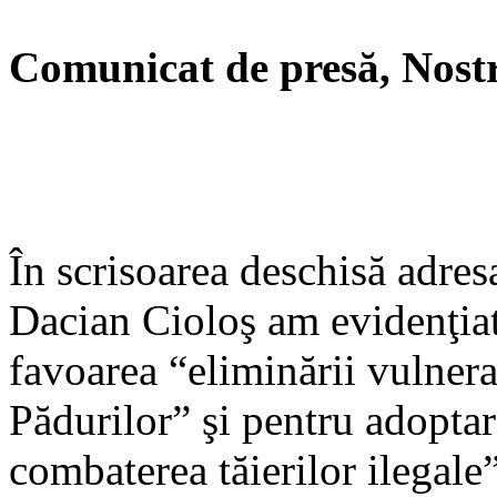
Comunicat de presă, Nostr
În scrisoarea deschisă adre
Dacian Cioloş am evidenţiat 
favoarea “eliminării vulnerab
Pădurilor” şi pentru adopta
combaterea tăierilor ilegale