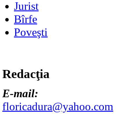
Jurist
Bîrfe
Poveşti
Redacţia
E-mail:
floricadura@yahoo.com