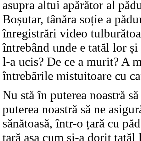
asupra altui apărător al păd
Boșutar, tânăra soție a pădu
înregistrări video tulburătoa
întrebând unde e tatăl lor și
l-a ucis? De ce a murit? A me
întrebările mistuitoare cu car
Nu stă în puterea noastră să
puterea noastră să ne asigur
sănătoasă, într-o țară cu păd
țară așa cum și-a dorit tatăl