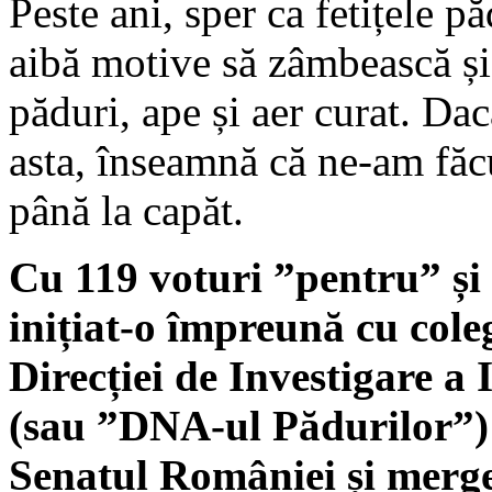
Peste ani, sper ca fetițele 
aibă motive să zâmbească și 
păduri, ape și aer curat. Da
asta, înseamnă că ne-am făcu
până la capăt.
Cu 119 voturi ”pentru” și 
inițiat-o împreună cu cole
Direcției de Investigare a
(sau ”DNA-ul Pădurilor”) a
Senatul României și merg