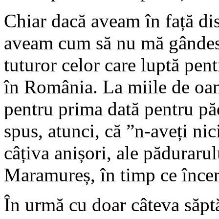
Chiar dacă aveam în față disc
aveam cum să nu mă gândesc 
tuturor celor care luptă pent
în România. La miile de oam
pentru prima dată pentru păd
spus, atunci, că ”n-aveți nic
câțiva anișori, ale pădurarul
Maramureș, în timp ce încerc
În urmă cu doar câteva săpt