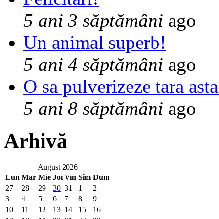
5 ani 3 săptămâni
ago
Un animal superb!
5 ani 4 săptămâni
ago
O sa pulverizeze tara asta
5 ani 8 săptămâni
ago
Arhivă
August 2026
Lun
Mar
Mie
Joi
Vin
Sîm
Dum
27
28
29
30
31
1
2
3
4
5
6
7
8
9
10
11
12
13
14
15
16