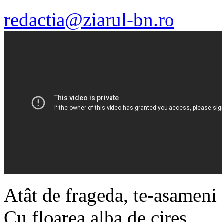
redactia@ziarul-bn.ro
Atât de frageda, te-asameni
Cu floarea alba de cires,