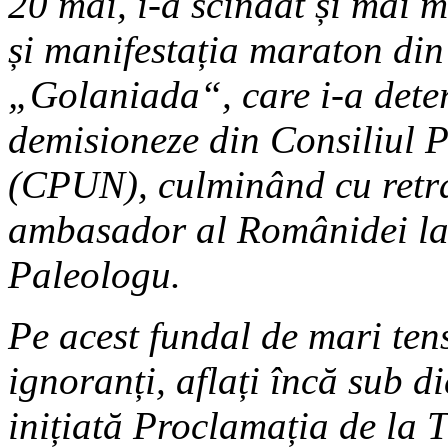
20 mai, i-a scindat și mai 
și manifestația maraton din 
„Golaniada“, care i-a deter
demisioneze din Consiliul 
(CPUN), culminând cu retra
ambasador al Românidei la 
Paleologu.
Pe acest fundal de mari ten
ignoranți, aflați încă sub d
inițiată Proclamația de la 