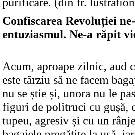
purificare. (din fr. lustration
Confiscarea Revoluției ne-a
entuziasmul. Ne-a răpit vi
Acum, aproape zilnic, aud c
este târziu să ne facem baga
nu se știe și, unora nu le p
figuri de politruci cu gușă, 
tupeu, agresiv și cu un rânje
bagajele pregătite la ușă, iar