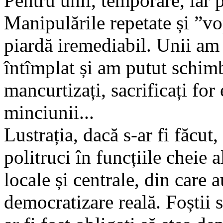
Pentru unii, temporare, iar p
Manipulările repetate și ”v
piardă iremediabil. Unii am 
întîmplat și am putut schim
mancurtizați, sacrificați for
minciunii...
Lustrația, dacă s-ar fi făcut,
politruci în funcțiile cheie a
locale și centrale, din care a
democratizare reală. Foștii se