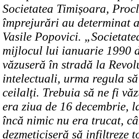
Societatea Timișoara, Procl
împrejurări au determinat 
Vasile Popovici. „Societatea
mijlocul lui ianuarie 1990 d
văzuseră în stradă la Revolu
intelectuali, urma regula s
ceilalți. Trebuia să ne fi vă
era ziua de 16 decembrie, l
încă nimic nu era trucat, c
dezmeticiseră să infiltreze t