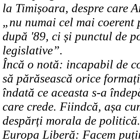
la Timișoara, despre care
„nu numai cel mai coerent 
după '89, ci și punctul de p
legislative”.
Încă o notă: incapabil de c
să părăsească orice formați
îndată ce aceasta s-a îndepă
care crede. Fiindcă, așa cu
despărți morala de politică
Europa Liberă: Facem puțin