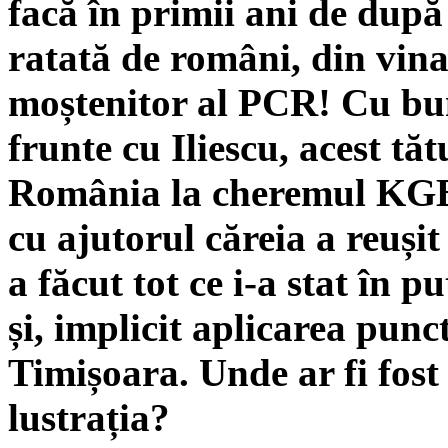
facă în primii ani de după
ratată de români, din vina 
moștenitor al PCR! Cu bună
frunte cu Iliescu, acest tă
România la cheremul KGB,
cu ajutorul căreia a reuși
a făcut tot ce i-a stat în p
și, implicit aplicarea punc
Timișoara. Unde ar fi fost
lustrația?