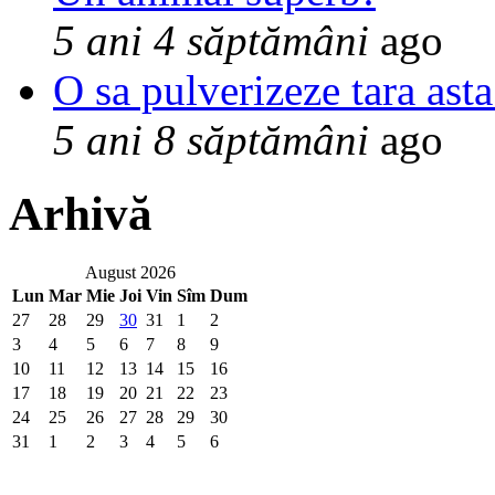
5 ani 4 săptămâni
ago
O sa pulverizeze tara asta
5 ani 8 săptămâni
ago
Arhivă
August 2026
Lun
Mar
Mie
Joi
Vin
Sîm
Dum
27
28
29
30
31
1
2
3
4
5
6
7
8
9
10
11
12
13
14
15
16
17
18
19
20
21
22
23
24
25
26
27
28
29
30
31
1
2
3
4
5
6