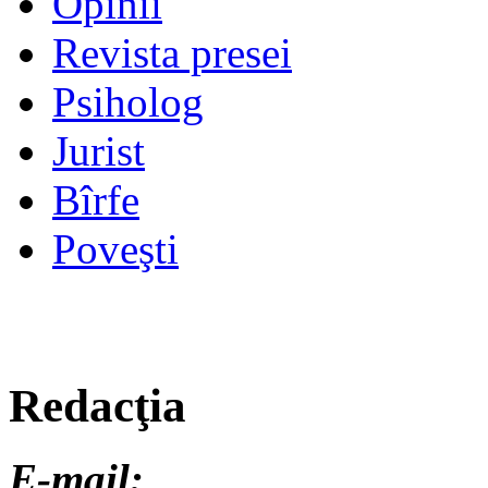
Opinii
Revista presei
Psiholog
Jurist
Bîrfe
Poveşti
Redacţia
E-mail: