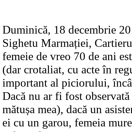
Duminică, 18 decembrie 201
Sighetu Marmației, Cartierul
femeie de vreo 70 de ani e
(dar crotaliat, cu acte în re
important al piciorului, încâ
Dacă nu ar fi fost observată
mătușa mea), dacă un asisten
ei cu un garou, femeia murea