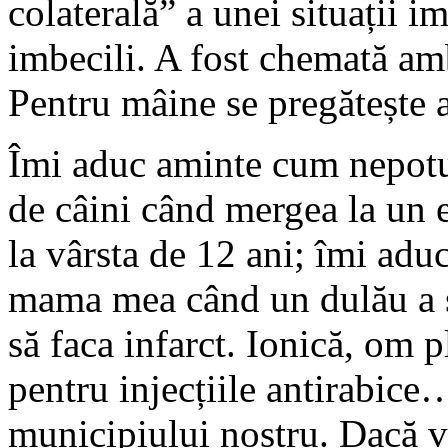
colaterală” a unei situații im
imbecili. A fost chemată am
Pentru mâine se pregătește a
Îmi aduc aminte cum nepotul
de câini când mergea la un 
la vârsta de 12 ani; îmi aduc
mama mea când un dulău a săr
să faca infarct. Ionică, om pl
pentru injecțiile antirabice
municipiului nostru. Dacă v