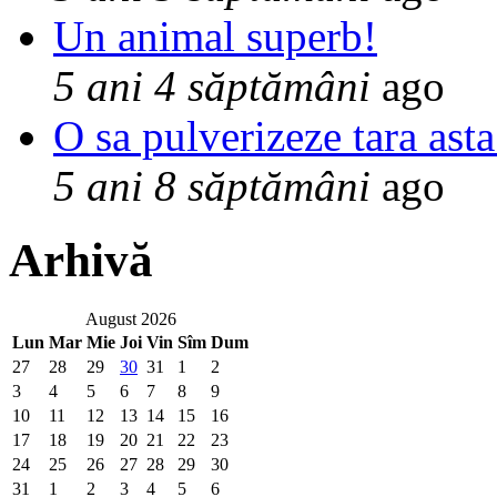
Un animal superb!
5 ani 4 săptămâni
ago
O sa pulverizeze tara asta
5 ani 8 săptămâni
ago
Arhivă
August 2026
Lun
Mar
Mie
Joi
Vin
Sîm
Dum
27
28
29
30
31
1
2
3
4
5
6
7
8
9
10
11
12
13
14
15
16
17
18
19
20
21
22
23
24
25
26
27
28
29
30
31
1
2
3
4
5
6