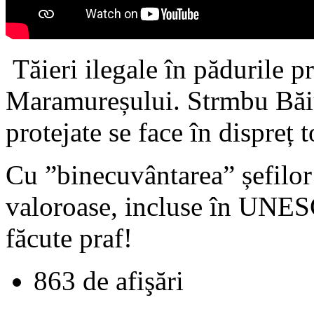
Tăieri ilegale în pădurile pr
Maramureșului. Strmbu Băiuț
protejate se face în dispreț t
Cu ”binecuvântarea” șefilor
valoroase, incluse în UNESC
făcute praf!
863 de afişări