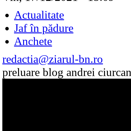
Actualitate
Jaf în pădure
Anchete
redactia@ziarul-bn.ro
preluare blog andrei ciurca