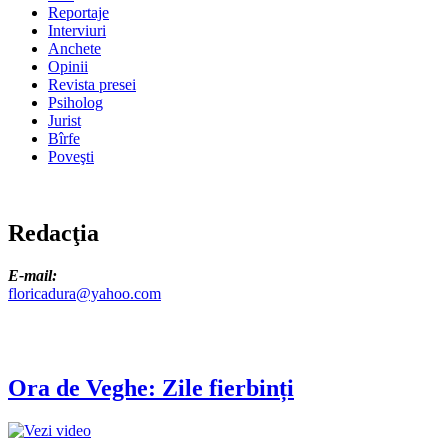
Reportaje
Interviuri
Anchete
Opinii
Revista presei
Psiholog
Jurist
Bîrfe
Poveşti
Redacţia
E-mail:
floricadura@yahoo.com
Ora de Veghe: Zile fierbinți