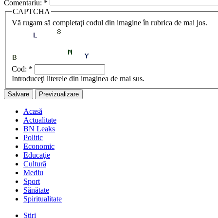
Comentariu:
*
CAPTCHA
Vă rugam să completaţi codul din imagine în rubrica de mai jos.
Cod:
*
Introduceţi literele din imaginea de mai sus.
Acasă
Actualitate
BN Leaks
Politic
Economic
Educaţie
Cultură
Mediu
Sport
Sănătate
Spiritualitate
Stiri