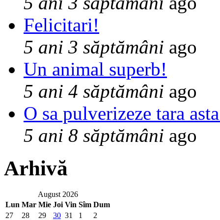
5 ani 3 săptămâni
ago
Felicitari!
5 ani 3 săptămâni
ago
Un animal superb!
5 ani 4 săptămâni
ago
O sa pulverizeze tara asta
5 ani 8 săptămâni
ago
Arhivă
August 2026
Lun
Mar
Mie
Joi
Vin
Sîm
Dum
27
28
29
30
31
1
2