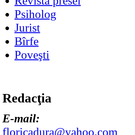
Revista presei
Psiholog
Jurist
Bîrfe
Poveşti
Redacţia
E-mail:
floricadura@yahoo.com