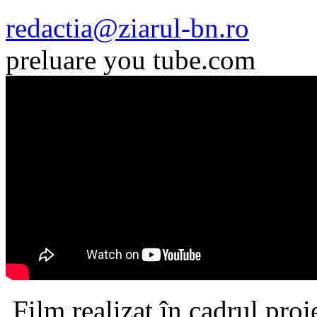
redactia@ziarul-bn.ro
preluare you tube.com
Film realizat în cadrul proi