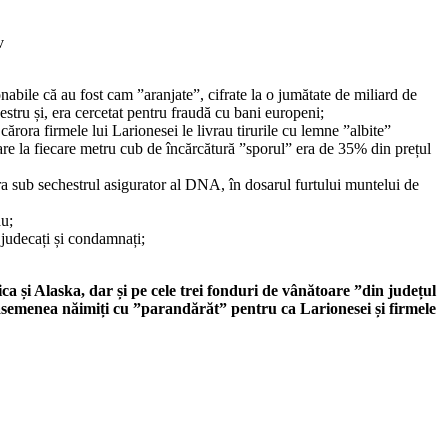
v
nabile că au fost cam ”aranjate”, cifrate la o jumătate de miliard de
stru și, era cercetat pentru fraudă cu bani europeni;
ora firmele lui Larionesei le livrau tirurile cu lemne ”albite”
care la fiecare metru cub de încărcătură ”sporul” era de 35% din prețul
era sub sechestrul asigurator al DNA, în dosarul furtului muntelui de
ău;
i judecați și condamnați;
ica și Alaska, dar și pe cele trei fonduri de vânătoare ”din județul
i asemenea năimiți cu ”parandărăt” pentru ca Larionesei și firmele