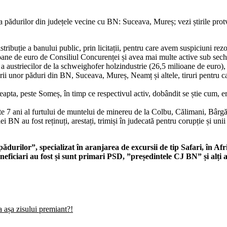
 a pădurilor din județele vecine cu BN: Suceava, Mureș; vezi știrile prot
ribuție a banului public, prin licitații, pentru care avem suspiciuni rezo
oane de euro de Consiliul Concurenței și avea mai multe active sub seche
ustriecilor de la schweighofer holzindustrie (26,5 milioane de euro), căr
torii unor păduri din BN, Suceava, Mureș, Neamț și altele, tiruri pentru 
reapta, peste Someș, în timp ce respectivul activ, dobândit se știe cum, 
ste 7 ani al furtului de muntelui de minereu de la Colbu, Călimani, Bârg
iei BN au fost reținuți, arestați, trimiși în judecată pentru corupție și uni
ădurilor”, specializat în aranjarea de excursii de tip Safari, în Afr
eneficiari au fost și sunt primari PSD, ”președintele CJ BN” și alț
 așa zisului premiant?!