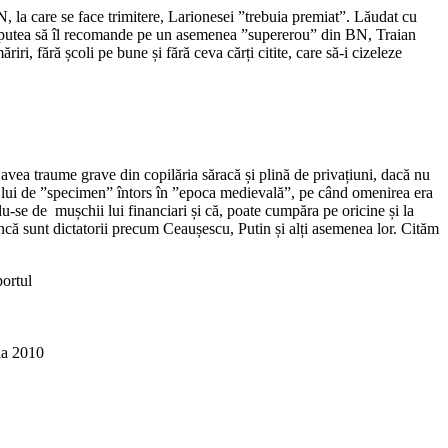
 la care se face trimitere, Larionesei ”trebuia premiat”. Lăudat cu
va putea să îl recomande pe un asemenea ”supererou” din BN, Traian
i, fără școli pe bune și fără ceva cărți citite, care să-i cizeleze
vea traume grave din copilăria săracă și plină de privațiuni, dacă nu
ul lui de ”specimen” întors în ”epoca medievală”, pe când omenirea era
du-se de mușchii lui financiari și că, poate cumpăra pe oricine și la
i încă sunt dictatorii precum Ceaușescu, Putin și alți asemenea lor. Cităm
ortul
ia 2010