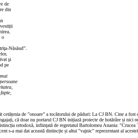
re de
re din
an
estiții
nirea,
u o
striţa-Năsăud”.
lor,
ivat şi
ud pe
 mai
r persoane
itatea,
fapte,
cetățenia de ”onoare” a tocătorului de păduri: La CJ BN. Cine a fost cu 
gajați, că doar nu portarul CJ BN inițiază proiecte de hotărâre și nici 
istincția ortodoxă, inființată de regretatul Bartolomeu Anania: ”Crucea T
t s-a mai dat această distincție și altui ”vajnic” reprezentant al aceste