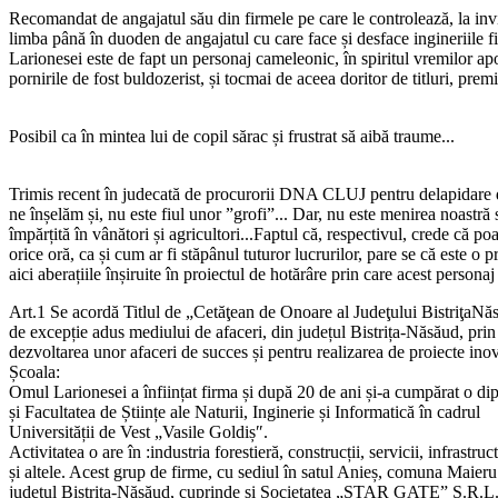
Recomandat de angajatul său din firmele pe care le controlează, la inv
limba până în duoden de angajatul cu care face și desface ingineriile
Larionesei este de fapt un personaj cameleonic, în spiritul vremilor apoc
pornirile de fost buldozerist, și tocmai de aceea doritor de titluri, premi
Posibil ca în mintea lui de copil sărac și frustrat să aibă traume...
Trimis recent în judecată de procurorii DNA CLUJ pentru delapidare de 
ne înșelăm și, nu este fiul unor ”grofi”... Dar, nu este menirea noast
împărțită în vânători și agricultori...Faptul că, respectivul, crede că p
orice oră, ca și cum ar fi stăpânul tuturor lucrurilor, pare se că este o
aici aberațiile înșiruite în proiectul de hotărâre prin care acest persona
Art.1 Se acordă Titlul de „Cetăţean de Onoare al Judeţului Bistri
de excepție adus mediului de afaceri, din județul Bistrița-Năsăud, prin
dezvoltarea unor afaceri de succes și pentru realizarea de proiecte inov
Școala:
Omul Larionesei a înființat firma și după 20 de ani și-a cumpărat o d
și Facultatea de Științe ale Naturii, Inginerie și Informatică în cadrul
Universității de Vest „Vasile Goldiș″.
Activitatea o are în :industria forestieră, construcții, servicii, infrastruc
și altele. Acest grup de firme, cu sediul în satul Anieș, comuna Maieru
județul Bistrița-Năsăud, cuprinde și Societatea „STAR GATE” S.R.L.