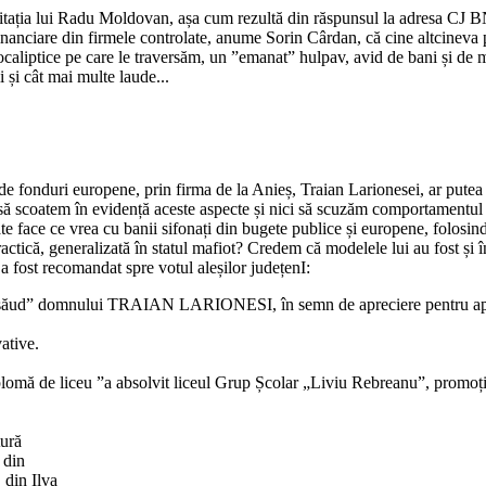
itația lui Radu Moldovan, așa cum rezultă din răspunsul la adresa CJ BN,
 financiare din firmele controlate, anume Sorin Cârdan, că cine altcine
aliptice pe care le traversăm, un ”emanat” hulpav, avid de bani și de mărir
i și cât mai multe laude...
fonduri europene, prin firma de la Anieș, Traian Larionesei, ar putea a
ră să scoatem în evidență aceste aspecte și nici să scuzăm comportament
oate face ce vrea cu banii sifonați din bugete publice și europene, folosin
 practică, generalizată în statul mafiot? Credem că modelele lui au fost ș
j a fost recomandat spre votul aleșilor județenI:
ţaNăsăud” domnului TRAIAN LARIONESI, în semn de apreciere pentru ap
ative.
iplomă de liceu ”a absolvit liceul Grup Școlar „Liviu Rebreanu”, promoț
tură
 din
 din Ilva