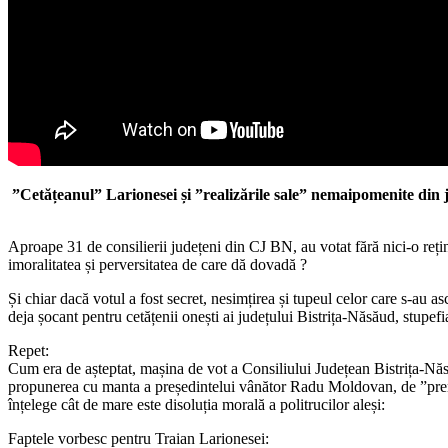
”Cetățeanul” Larionesei și ”realizările sale” nemaipomenite din j
Aproape 31 de consilierii județeni din CJ BN, au votat fără nici-o reț
imoralitatea și perversitatea de care dă dovadă ?
Și chiar dacă votul a fost secret, nesimțirea și tupeul celor care s-au as
deja șocant pentru cetățenii onești ai județului Bistrița-Năsăud, stupefi
Repet:
Cum era de așteptat, mașina de vot a Consiliului Județean Bistrița-Nă
propunerea cu manta a președintelui vânător Radu Moldovan, de ”premiere
înțelege cât de mare este disoluția morală a politrucilor aleși:
Faptele vorbesc pentru Traian Larionesei: