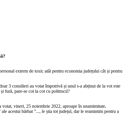
nă?
personal extrem de toxic atât pentru economia județului cât și pentru
doar 3 consilieri au votat împotrivă și unul s-a abținut de la vot este
i fură, pare-se cot la cot cu politrucii?
a votat, vineri, 25 noiembrie 2022, aproape în unamimitate,
acestui bărbat ”..., le știa tot județul, dar le reamintim pentru a