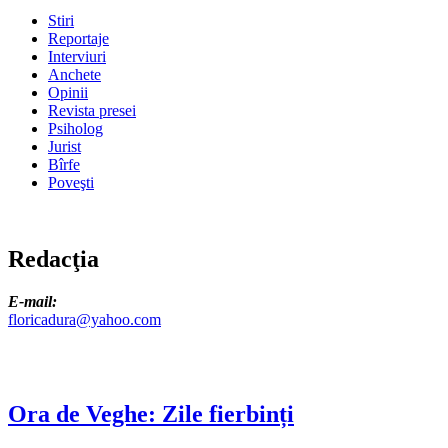
Stiri
Reportaje
Interviuri
Anchete
Opinii
Revista presei
Psiholog
Jurist
Bîrfe
Poveşti
Redacţia
E-mail:
floricadura@yahoo.com
Ora de Veghe: Zile fierbinți