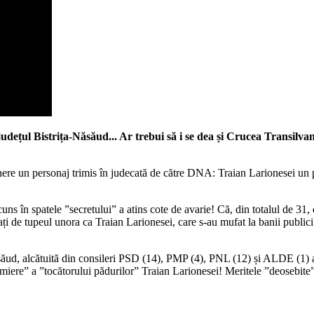
udețul Bistrița-Năsăud... Ar trebui să i se dea și Crucea Transilva
inere un personaj trimis în judecată de către DNA: Traian Larionesei un 
cuns în spatele ”secretului” a atins cote de avarie! Că, din totalul de 31, 
ați de tupeul unora ca Traian Larionesei, care s-au mufat la banii publici ș
săud, alcătuită din consileri PSD (14), PMP (4), PNL (12) și ALDE (1) 
” a ”tocătorului pădurilor” Traian Larionesei! Meritele ”deosebite” ale 