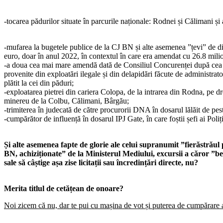
-tocarea pădurilor situate în parcurile naționale: Rodnei și Călimani și
-mufarea la bugetele publice de la CJ BN și alte asemenea ”țevi” de dist
euro, doar în anul 2022, în contextul în care era amendat cu 26.8 mili
-a doua cea mai mare amendă dată de Consiliul Concurenței după cea a a
provenite din exploatări ilegale și din delapidări făcute de administra
plătit la cei din păduri;
-exploatarea pietrei din cariera Colopa, de la intrarea din Rodna, pe d
minereu de la Colbu, Călimani, Bârgău;
-trimiterea în judecată de către procurorii DNA în dosarul lălăit de pe
-cumpărător de influență în dosarul IPJ Gate, în care foștii șefi ai Poliț
Și alte asemenea fapte de glorie ale celui supranumit ”fierăstrăul p
BN, achiziționate” de la Ministerul Mediului, excursii a căror ”b
sale să câștige așa zise licitații sau încredințări directe, nu?
Merita titlul de cetățean de onoare?
Noi zicem că nu, dar te pui cu mașina de vot și puterea de cumpărare a