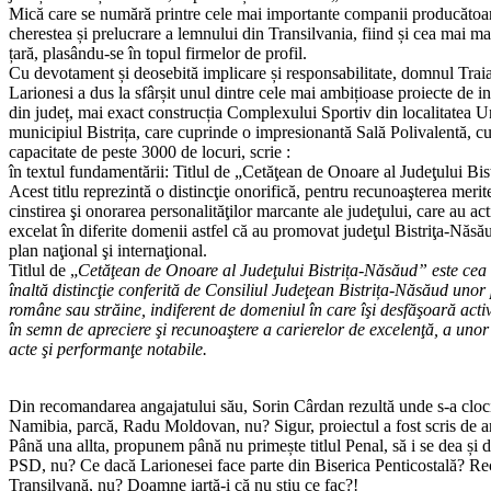
Mică care se numără printre cele mai importante companii producătoa
cherestea și prelucrare a lemnului din Transilvania, fiind și cea mai ma
țară, plasându-se în topul firmelor de profil.
Cu devotament și deosebită implicare și responsabilitate, domnul Trai
Larionesi a dus la sfârșit unul dintre cele mai ambițioase proiecte de inv
din județ, mai exact construcția Complexului Sportiv din localitatea U
municipiul Bistrița, care cuprinde o impresionantă Sală Polivalentă, c
capacitate de peste 3000 de locuri, scrie :
în textul fundamentării: Titlul de „Cetăţean de Onoare al Judeţului Bi
Acest titlu reprezintă o distincţie onorifică, pentru recunoaşterea merite
cinstirea şi onorarea personalităţilor marcante ale judeţului, care au act
excelat în diferite domenii astfel că au promovat judeţul Bistriţa-Năsă
plan naţional şi internaţional.
Titlul de „
Cetăţean de Onoare al Judeţului Bistrița-Năsăud” este cea
înaltă distincţie conferită de Consiliul Judeţean Bistrița-Năsăud uno
române sau străine, indiferent de domeniul în care îşi desfăşoară activ
în semn de apreciere şi recunoaştere a carierelor de excelenţă, a unor 
acte şi performanţe notabile.
Din recomandarea angajatului său, Sorin Cârdan rezultă unde s-a clocit 
Namibia, parcă, Radu Moldovan, nu? Sigur, proiectul a fost scris de an
Până una allta, propunem până nu primește titlul Penal, să i se dea și d
PSD, nu? Ce dacă Larionesei face parte din Biserica Penticostală? Recen
Transilvană, nu? Doamne iartă-i că nu știu ce fac?!