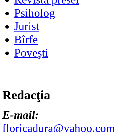
Psiholog
Jurist
Bîrfe
Poveşti
Redacţia
E-mail:
floricadura@yahoo.com