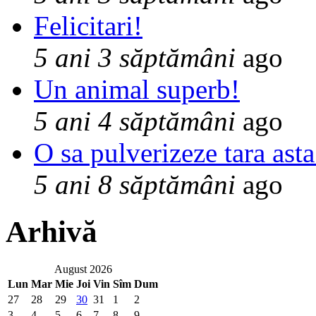
Felicitari!
5 ani 3 săptămâni
ago
Un animal superb!
5 ani 4 săptămâni
ago
O sa pulverizeze tara asta
5 ani 8 săptămâni
ago
Arhivă
August 2026
Lun
Mar
Mie
Joi
Vin
Sîm
Dum
27
28
29
30
31
1
2
3
4
5
6
7
8
9