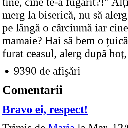
tine, cine te-a fugărit?!” Al
merg la biserică, nu să aler
pe lângă o cârciumă iar cine
mamaie? Hai să bem o țuică 
furat ceasul, alerg după hoț
9390 de afişări
Comentarii
Bravo ei, respect!
Trimis de
Maria
la Mar, 12/