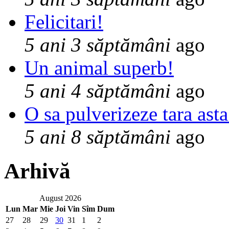
Felicitari!
5 ani 3 săptămâni
ago
Un animal superb!
5 ani 4 săptămâni
ago
O sa pulverizeze tara asta
5 ani 8 săptămâni
ago
Arhivă
August 2026
Lun
Mar
Mie
Joi
Vin
Sîm
Dum
27
28
29
30
31
1
2