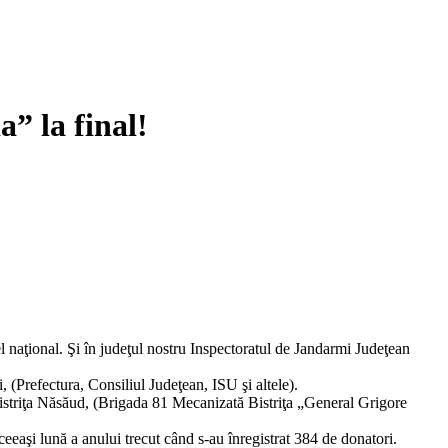
” la final!
l naţional. Şi în judeţul nostru Inspectoratul de Jandarmi Judeţean
i, (Prefectura, Consiliul Judeţean, ISU şi altele).
 Bistriţa Năsăud, (Brigada 81 Mecanizată Bistriţa „General Grigore
eaşi lună a anului trecut când s-au înregistrat 384 de donatori.