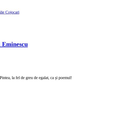
alie Cojocari
ai Eminescu
intea, la fel de greu de egalat, ca și poemul!