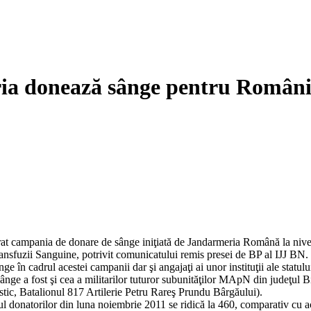
a donează sânge pentru România
şurat campania de donare de sânge iniţiată de Jandarmeria Română la nive
ansfuzii Sanguine, potrivit comunicatului remis presei de BP al IJJ BN.
e în cadrul acestei campanii dar şi angajaţi ai unor instituţii ale statulu
ânge a fost şi cea a militarilor tuturor subunităţilor MApN din judeţul
stic, Batalionul 817 Artilerie Petru Rareş Prundu Bârgăului).
donatorilor din luna noiembrie 2011 se ridică la 460, comparativ cu ace