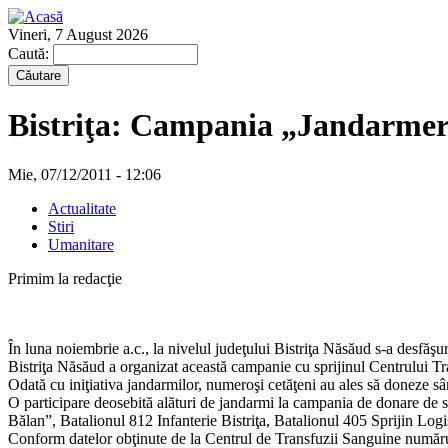
Vineri, 7 August 2026
Caută:
Bistriţa: Campania „Jandarmeri
Mie, 07/12/2011 - 12:06
Actualitate
Stiri
Umanitare
Primim la redacţie
În luna noiembrie a.c., la nivelul judeţului Bistriţa Năsăud s-a desfă
Bistriţa Năsăud a organizat această campanie cu sprijinul Centrului Tr
Odată cu iniţiativa jandarmilor, numeroşi cetăţeni au ales să doneze sâng
O participare deosebită alături de jandarmi la campania de donare de s
Bălan”, Batalionul 812 Infanterie Bistriţa, Batalionul 405 Sprijin Logi
Conform datelor obţinute de la Centrul de Transfuzii Sanguine numărul 