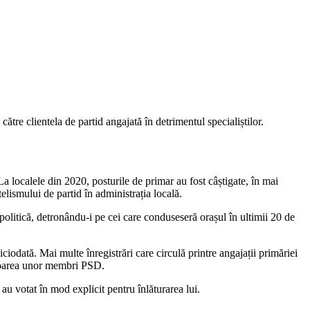
ătre clientela de partid angajată în detrimentul specialiștilor.
La localele din 2020, posturile de primar au fost câștigate, în mai
elismului de partid în administrația locală.
litică, detronându-i pe cei care conduseseră orașul în ultimii 20 de
iodată. Mai multe înregistrări care circulă printre angajații primăriei
avoarea unor membri PSD.
u votat în mod explicit pentru înlăturarea lui.