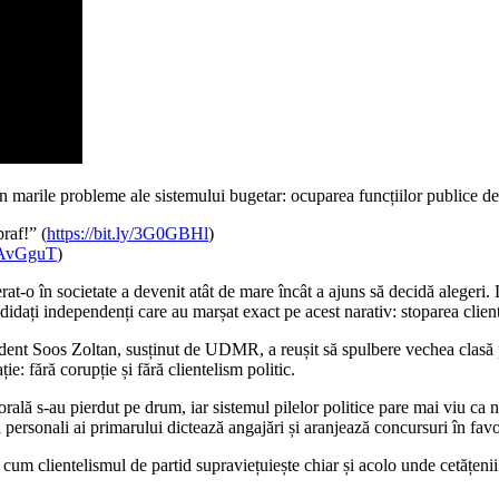
n marile probleme ale sistemului bugetar: ocuparea funcțiilor publice de c
raf!” (
https://bit.ly/3G0GBHl
)
/3AvGguT
)
at-o în societate a devenit atât de mare încât a ajuns să decidă alegeri. 
didați independenți care au marșat exact pe acest narativ: stoparea client
ent Soos Zoltan, susținut de UDMR, a reușit să spulbere vechea clasă po
: fără corupție și fără clientelism politic.
ă s-au pierdut pe drum, iar sistemul pilelor politice pare mai viu ca nic
i personali ai primarului dictează angajări și aranjează concursuri în f
clientelismul de partid supraviețuiește chiar și acolo unde cetățenii a