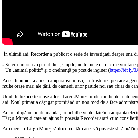
În ultimii ani, Recorder a publicat o serie de investigații despre una di
- Singur împotriva partidului. „Copile, nu te pune cu ei că te vor face p
- Un „animal politic” și o chelneriță pe post de inginer (
https://bit.ly
Acest fenomen a atins o amploarea uriașă, iar frustrarea pe care a gener
multe orașe mari ale țării, de oamenii unor partide noi sau chiar de can
Unul dintre aceste orașe a fost Târgu-Mureș, unde candidatul independ
ani. Noul primar a câștigat promițând un nou mod de a face administrație
Acum, după un an de mandat, principiile vehiculate în campania electoral
Târgu-Mureș și care au ajuns în posesia Recorder arată cum consilieri
Am mers la Târgu Mureș să documentăm această poveste și să arătăm cum 