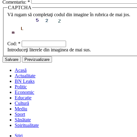
Comentariu:
*
CAPTCHA
Vă rugam să completaţi codul din imagine în rubrica de mai jos.
Cod:
*
Introduceţi literele din imaginea de mai sus.
Acasă
Actualitate
BN Leaks
Politic
Economic
Educaţie
Cultură
Mediu
Sport
Sănătate
Spiritualitate
Stiri