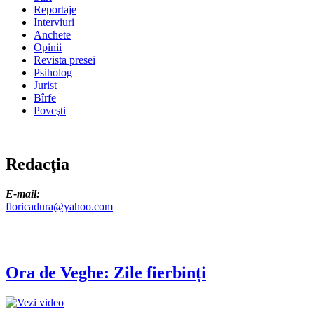
Reportaje
Interviuri
Anchete
Opinii
Revista presei
Psiholog
Jurist
Bîrfe
Poveşti
Redacţia
E-mail:
floricadura@yahoo.com
Ora de Veghe: Zile fierbinți