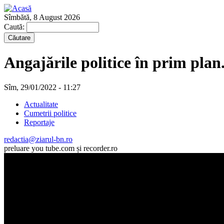
Sîmbătă, 8 August 2026
Caută:
Angajările politice în prim pla
Sîm, 29/01/2022 - 11:27
Actualitate
Cumetrii politice
Reportaje
redactia@ziarul-bn.ro
preluare you tube.com și recorder.ro