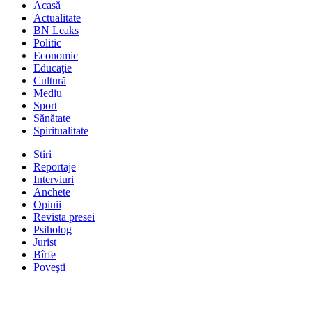
Acasă
Actualitate
BN Leaks
Politic
Economic
Educaţie
Cultură
Mediu
Sport
Sănătate
Spiritualitate
Stiri
Reportaje
Interviuri
Anchete
Opinii
Revista presei
Psiholog
Jurist
Bîrfe
Poveşti