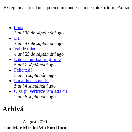
Excepționala recitare a poemului eminescian de către actorul, Adrian P
buna
3 ani 38 de săptămâni
ago
Da
3 ani 43 de săptămâni
ago
Vai de mine
4 ani 25 de săptămâni
ago
Uite ca nu doar mig-urile
5 ani 2 săptămâni
ago
Felicitari!
5 ani 3 săptămâni
ago
Un animal superb!
5 ani 4 săptămâni
ago
O sa pulverizeze tara asta cu
5 ani 8 săptămâni
ago
Arhivă
August 2026
Lun
Mar
Mie
Joi
Vin
Sîm
Dum