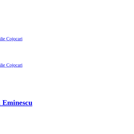
alie Cojocari
alie Cojocari
ai Eminescu