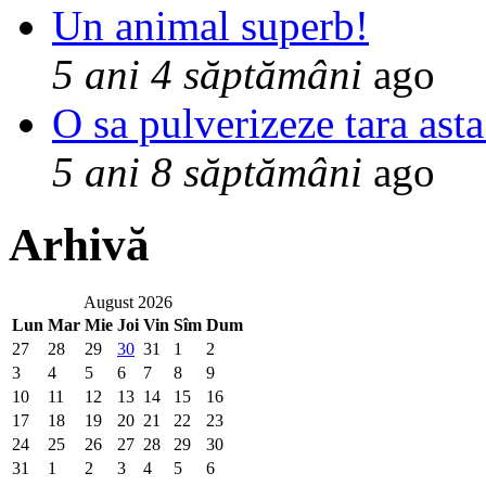
Un animal superb!
5 ani 4 săptămâni
ago
O sa pulverizeze tara asta
5 ani 8 săptămâni
ago
Arhivă
August 2026
Lun
Mar
Mie
Joi
Vin
Sîm
Dum
27
28
29
30
31
1
2
3
4
5
6
7
8
9
10
11
12
13
14
15
16
17
18
19
20
21
22
23
24
25
26
27
28
29
30
31
1
2
3
4
5
6