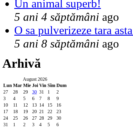
Un animal superb!
5 ani 4 săptămâni
ago
O sa pulverizeze tara asta
5 ani 8 săptămâni
ago
Arhivă
August 2026
Lun
Mar
Mie
Joi
Vin
Sîm
Dum
27
28
29
30
31
1
2
3
4
5
6
7
8
9
10
11
12
13
14
15
16
17
18
19
20
21
22
23
24
25
26
27
28
29
30
31
1
2
3
4
5
6