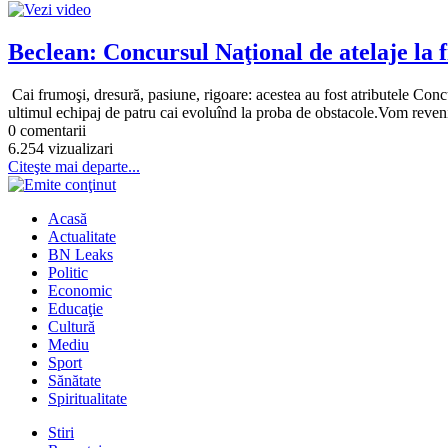
Beclean: Concursul Naţional de atelaje la f
Cai frumoşi, dresură, pasiune, rigoare: acestea au fost atributele Concu
ultimul echipaj de patru cai evoluînd la proba de obstacole.Vom reveni
0 comentarii
6.254 vizualizari
Citeşte mai departe...
Acasă
Actualitate
BN Leaks
Politic
Economic
Educaţie
Cultură
Mediu
Sport
Sănătate
Spiritualitate
Stiri