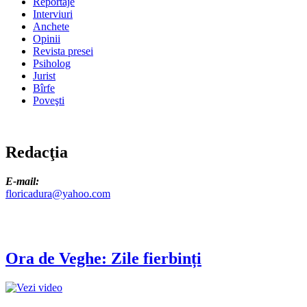
Reportaje
Interviuri
Anchete
Opinii
Revista presei
Psiholog
Jurist
Bîrfe
Poveşti
Redacţia
E-mail:
floricadura@yahoo.com
Ora de Veghe: Zile fierbinți