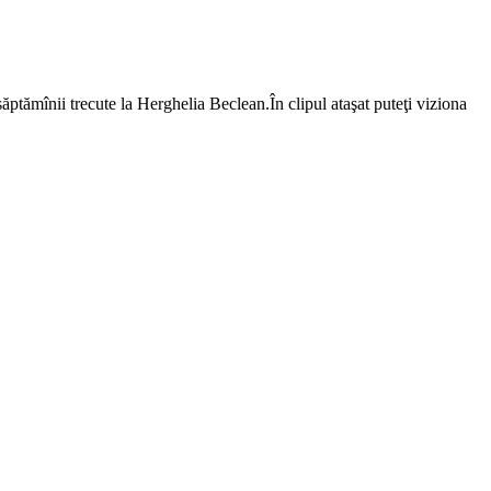
săptămînii trecute la Herghelia Beclean.În clipul ataşat puteţi viziona