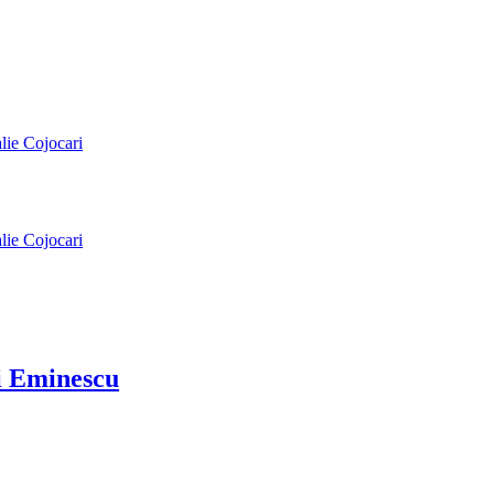
alie Cojocari
alie Cojocari
ai Eminescu