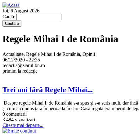
Joi, 6 August 2026
Caută:
Regele Mihai I de România
Actualitate, Regele Mihai I de România, Opinii
06/12/2020 - 22:35
redactia@ziarul-bn.ro
primim la redacție
Trei ani fără Regele Mihai...
Despre regele Mihai I, de România s-a spus și s-a scris mult, dar încă
și cum a condus țara în perioada în care Casa regală era reperul de legal
0 comentarii
3.484 vizualizari
Citeşte mai departe...