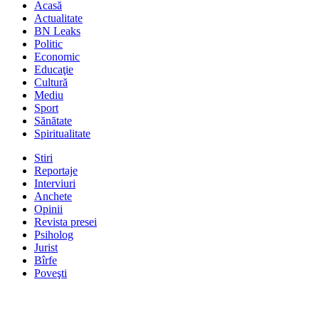
Acasă
Actualitate
BN Leaks
Politic
Economic
Educaţie
Cultură
Mediu
Sport
Sănătate
Spiritualitate
Stiri
Reportaje
Interviuri
Anchete
Opinii
Revista presei
Psiholog
Jurist
Bîrfe
Poveşti