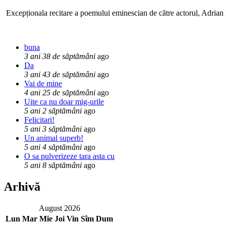
Excepționala recitare a poemului eminescian de către actorul, Adrian P
buna
3 ani 38 de săptămâni
ago
Da
3 ani 43 de săptămâni
ago
Vai de mine
4 ani 25 de săptămâni
ago
Uite ca nu doar mig-urile
5 ani 2 săptămâni
ago
Felicitari!
5 ani 3 săptămâni
ago
Un animal superb!
5 ani 4 săptămâni
ago
O sa pulverizeze tara asta cu
5 ani 8 săptămâni
ago
Arhivă
August 2026
Lun
Mar
Mie
Joi
Vin
Sîm
Dum