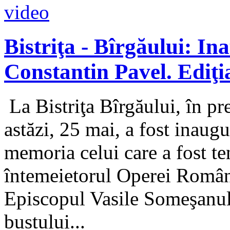
Bistriţa - Bîrgăului: I
Constantin Pavel. Ediţia
La Bistriţa Bîrgăului, în p
astăzi, 25 mai, a fost inaugur
memoria celui care a fost te
întemeietorul Operei Român
Episcopul Vasile Someşanul a
bustului...