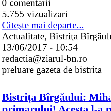
0 comentarii
5.755 vizualizari
Citeşte mai departe...
Actualitate, Bistriţa Bîrgău
13/06/2017 - 10:54
redactia@ziarul-bn.ro
preluare gazeta de bistrita
Bistrița Bîrgăului: Miha
primarului! Acesta l-a p