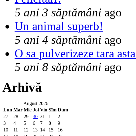
5 ani 3 săptămâni
ago
Un animal superb!
5 ani 4 săptămâni
ago
O sa pulverizeze tara asta
5 ani 8 săptămâni
ago
Arhivă
August 2026
Lun
Mar
Mie
Joi
Vin
Sîm
Dum
27
28
29
30
31
1
2
3
4
5
6
7
8
9
10
11
12
13
14
15
16