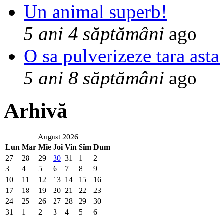
Un animal superb!
5 ani 4 săptămâni
ago
O sa pulverizeze tara asta
5 ani 8 săptămâni
ago
Arhivă
August 2026
Lun
Mar
Mie
Joi
Vin
Sîm
Dum
27
28
29
30
31
1
2
3
4
5
6
7
8
9
10
11
12
13
14
15
16
17
18
19
20
21
22
23
24
25
26
27
28
29
30
31
1
2
3
4
5
6