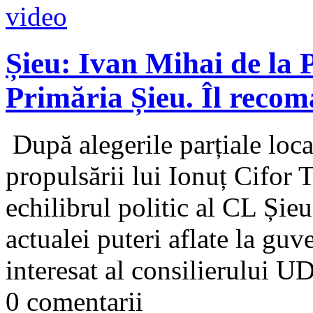
Șieu: Ivan Mihai de la P
Primăria Șieu. Îl recom
După alegerile parțiale local
propulsării lui Ionuț Cifor T
echilibrul politic al CL Șie
actualei puteri aflate la guv
interesat al consilierului U
0 comentarii