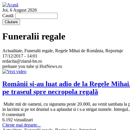
Joi, 6 August 2026
Caută:
Funeralii regale
Actualitate, Funeralii regale, Regele Mihai de România, Reportaje
17/12/2017 - 14:01
redactia@ziarul-bn.ro
preluare you tube și HotNews.ro
Românii și-au luat adio de la Regele Mihai.
pe traseul spre necropola regală
Multe mii de oameni, cu siguranta peste 20.000, au venit sambata la pr
in lacrimi si pe tot drumul s-a aplaudat si i s-a strigat numele. Intregul..
0 comentarii
6.192 vizualizari
Citeşte mai departe...