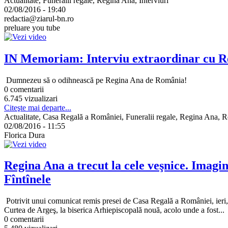
Actualitate, Funeralii regale, Regina Ana, Interviuri
02/08/2016 - 19:40
redactia@ziarul-bn.ro
preluare you tube
IN Memoriam: Interviu extraordinar cu R
Dumnezeu să o odihnească pe Regina Ana de România!
0 comentarii
6.745 vizualizari
Citeşte mai departe...
Actualitate, Casa Regală a României, Funeralii regale, Regina Ana, R
02/08/2016 - 11:55
Florica Dura
Regina Ana a trecut la cele veşnice. Imagin
Fîntînele
Potrivit unui comunicat remis presei de Casa Regală a României, ieri, 
Curtea de Argeş, la biserica Arhiepiscopală nouă, acolo unde a fost...
0 comentarii