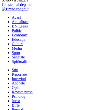
5.480 vizualizari
Citeşte mai departe...
Acasă
Actualitate
BN Leaks
Politic
Economic
Educaţie
Cultură
Mediu
Sport
Sănătate
Spiritualitate
Stiri
Reportaje
Interviuri
Anchete
Opinii
Revista presei
Psiholog
Jurist
Bîrfe
Poveşti