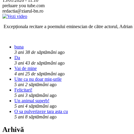
15/01/2026 - 11:10
preluare you tube.com
redactia@ziarul-bn.ro
Excepționala recitare a poemului eminescian de către actorul, Adrian P
buna
3 ani 38 de săptămâni
ago
Da
3 ani 43 de săptămâni
ago
Vai de mine
4 ani 25 de săptămâni
ago
Uite ca nu doar mig-urile
5 ani 2 săptămâni
ago
Felicitari!
5 ani 3 săptămâni
ago
Un animal superb!
5 ani 4 săptămâni
ago
O sa pulverizeze tara asta cu
5 ani 8 săptămâni
ago
Arhivă