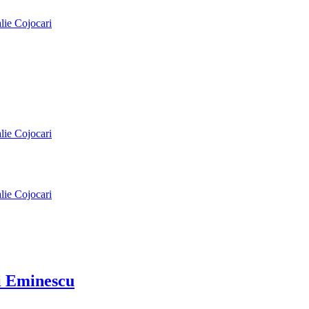
alie Cojocari
alie Cojocari
alie Cojocari
ai Eminescu